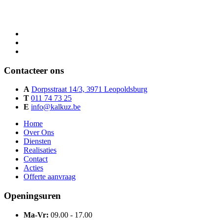
Contacteer ons
A
Dorpsstraat 14/3, 3971 Leopoldsburg
T
011 74 73 25
E
info@kalkuz.be
Home
Over Ons
Diensten
Realisaties
Contact
Acties
Offerte aanvraag
Openingsuren
Ma-Vr:
09.00 - 17.00