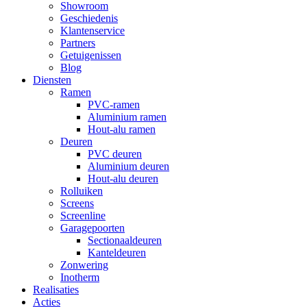
Showroom
Geschiedenis
Klantenservice
Partners
Getuigenissen
Blog
Diensten
Ramen
PVC-ramen
Aluminium ramen
Hout-alu ramen
Deuren
PVC deuren
Aluminium deuren
Hout-alu deuren
Rolluiken
Screens
Screenline
Garagepoorten
Sectionaaldeuren
Kanteldeuren
Zonwering
Inotherm
Realisaties
Acties