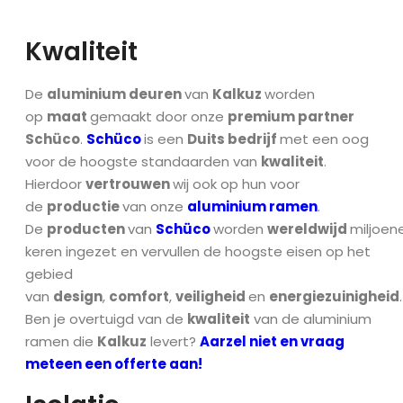
Kwaliteit
De
aluminium deuren
van
Kalkuz
worden
op
maat
gemaakt door onze
premium partner
Schüco
.
Schüco
is een
Duits bedrijf
met een oog
voor de hoogste standaarden van
kwaliteit
.
Hierdoor
vertrouwen
wij ook op hun voor
de
productie
van onze
aluminium ramen
.
De
producten
van
Schüco
worden
wereldwijd
miljoen
keren ingezet en vervullen de hoogste eisen op het
gebied
van
design
,
comfort
,
veiligheid
en
energiezuinigheid
.
Ben je overtuigd van de
kwaliteit
van de aluminium
ramen die
Kalkuz
levert?
Aarzel niet en vraag
meteen een offerte aan!