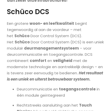
dan zeker onze infobrochures!
Schüco DCS
Een grotere
woon- en leefkwaliteit
begint
tegenwoordig al aan de voordeur – met
het
Schüco
Door Control System (DCS).
Het
Schüco
Door Control System (DCS) is een uniek
modulair
deurmanagementsysteem
– voor
deurcommunicatie en toegangscontrole. DCS
combineert
comfort
en
veiligheid
met de
modernste technologie en aantrekkelijk design – en
is tevens zeer eenvoudig te bedienen.
Het resultaat
is een uniek en uiterst betrouwbaar systeem.
Deurcommunicatie en
toegangscontrole
in
één module geïntegreerd
Rechtstreeks aansluiting aan het
Touch