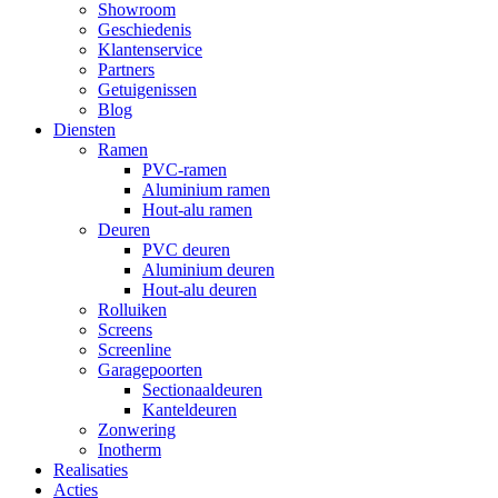
Showroom
Geschiedenis
Klantenservice
Partners
Getuigenissen
Blog
Diensten
Ramen
PVC-ramen
Aluminium ramen
Hout-alu ramen
Deuren
PVC deuren
Aluminium deuren
Hout-alu deuren
Rolluiken
Screens
Screenline
Garagepoorten
Sectionaaldeuren
Kanteldeuren
Zonwering
Inotherm
Realisaties
Acties