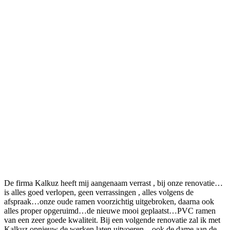
De firma Kalkuz heeft mij aangenaam verrast , bij onze renovatie…
is alles goed verlopen, geen verrassingen , alles volgens de
afspraak…onze oude ramen voorzichtig uitgebroken, daarna ook
alles proper opgeruimd…de nieuwe mooi geplaatst…PVC ramen
van een zeer goede kwaliteit. Bij een volgende renovatie zal ik met
Kalkuz opnieuw de werken laten uitvoeren…ook de dame aan de