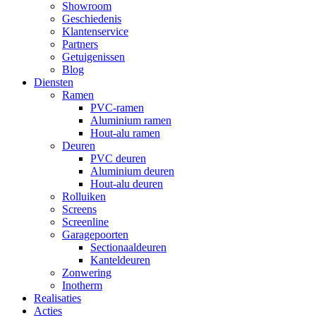
Showroom
Geschiedenis
Klantenservice
Partners
Getuigenissen
Blog
Diensten
Ramen
PVC-ramen
Aluminium ramen
Hout-alu ramen
Deuren
PVC deuren
Aluminium deuren
Hout-alu deuren
Rolluiken
Screens
Screenline
Garagepoorten
Sectionaaldeuren
Kanteldeuren
Zonwering
Inotherm
Realisaties
Acties